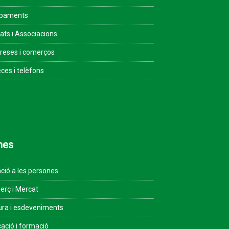
ipaments
tats i Associacions
eses i comerços
ces i telèfons
mes
ció a les persones
rç i Mercat
ura i esdeveniments
ació i formació