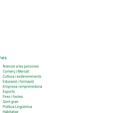
mes
Atenció a les persones
Comerç i Mercat
Cultura i esdeveniments
Educació i formació
Empresa i emprenedoria
Esports
Fires i festes
Gent gran
Política Lingüística
Habitatge