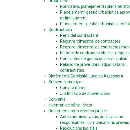
Urbanisme
Normativa, planejament i plans territor
Planejament i gestió urbanística apro
definitivament
Planejament i gestió urbanística en tr
Contractació
Perfil del contractant
Registre trimestral de contractes
Registre trimestral de contractes men
Històric de contractes oberts i negocia
Contractes de gestió de servei públic
Relació de proveïdors, adjudicataris i
contractistes
Dictàments Comissió Jurídica Assessora
Subvencions i ajuts
Convocatòries
Justificació de subvencions
Convenis
Inventari de béns i drets
Documents amb efectes jurídics
Actes administratius, declaracions
responsables i comunicacions prèvies
Resolucions judicials