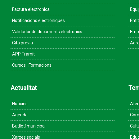
Factura electrònica
Equ
Notificacions electròniques
Enti
Validador de documents electrònics
Empr
Cita prèvia
Adre
APP Tramit
Cursos i Formacions
Actualitat
Te
Notícies
Aten
Agenda
Come
Butlletí municipal
Cult
Xarxes socials
Educ