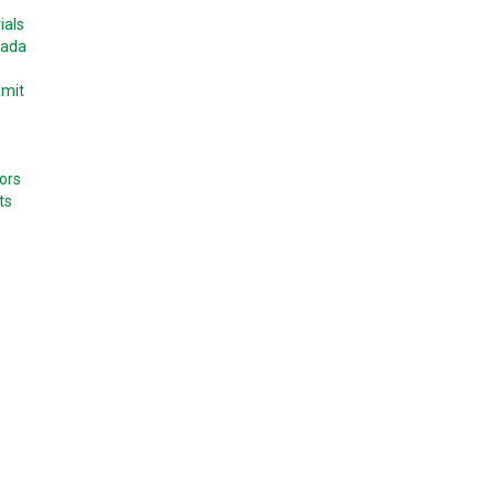
ials
vada
àmit
ors
ts