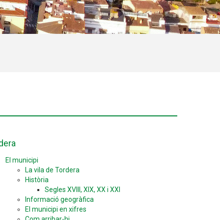
dera
El municipi
La vila de Tordera
Història
Segles XVIII, XIX, XX i XXI
Informació geogràfica
El municipi en xifres
Com arribar-hi