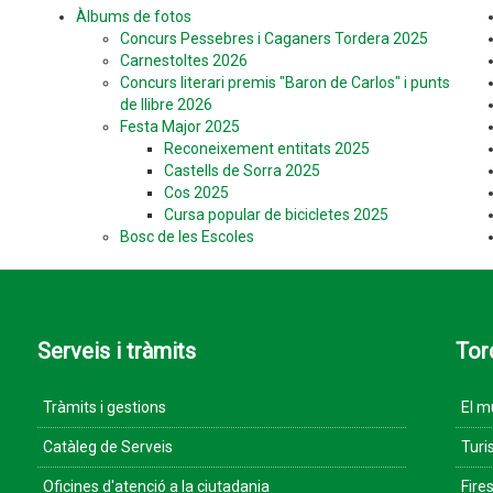
Àlbums de fotos
Concurs Pessebres i Caganers Tordera 2025
Carnestoltes 2026
Concurs literari premis "Baron de Carlos" i punts
de llibre 2026
Festa Major 2025
Reconeixement entitats 2025
Castells de Sorra 2025
Cos 2025
Cursa popular de bicicletes 2025
Bosc de les Escoles
Serveis i tràmits
Tor
Tràmits i gestions
El m
Catàleg de Serveis
Turi
Oficines d'atenció a la ciutadania
Fires