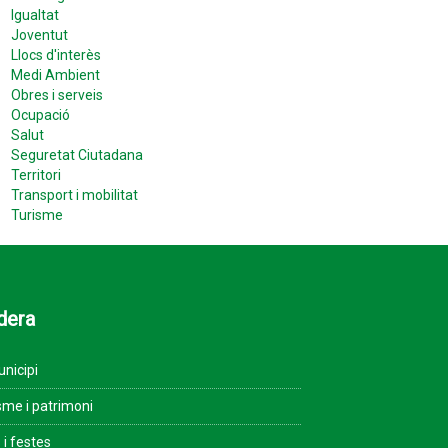
Igualtat
Joventut
Llocs d'interès
Medi Ambient
Obres i serveis
Ocupació
Salut
Seguretat Ciutadana
Territori
Transport i mobilitat
Turisme
dera
unicipi
sme i patrimoni
 i festes