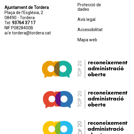
Protecció de
Ajuntament de Tordera
dades
Plaça de l'Església, 2
08490 - Tordera
Avís legal
Tel.
93764 37 17
NIF P0828400B
Accessibilitat
a/e
tordera@tordera.cat
Mapa web