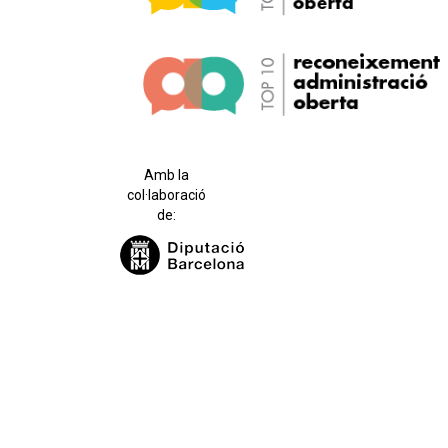
Amb la
col·laboració
de: