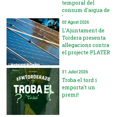
temporal del
judicialment
consum d'aigua de
boca
03 Agost 2026
L'Ajuntament de
Tordera presenta
al·legacions contra
el projecte PLATER
31 Juliol 2026
Troba el tord i
emporta't un
premi!