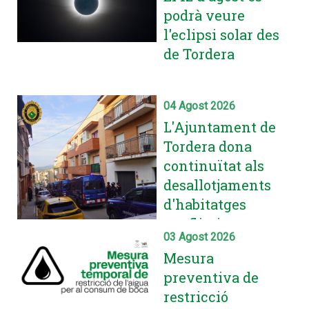
podrà veure
l'eclipsi solar des
de Tordera
04 Agost 2026
L'Ajuntament de
Tordera dona
continuïtat als
desallotjaments
d'habitatges
conflictius
03 Agost 2026
ocupats
Mesura
il·legalment i
preventiva de
referma la seva
restricció
coordinació