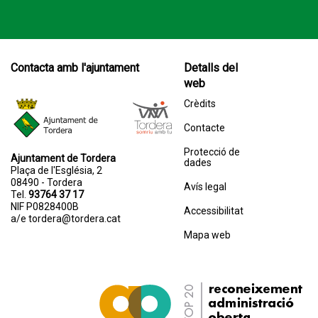
Contacta amb l'ajuntament
Detalls del
web
Crèdits
Contacte
Protecció de
Ajuntament de Tordera
dades
Plaça de l'Església, 2
08490 - Tordera
Avís legal
Tel.
93764 37 17
NIF P0828400B
Accessibilitat
a/e
tordera@tordera.cat
Mapa web