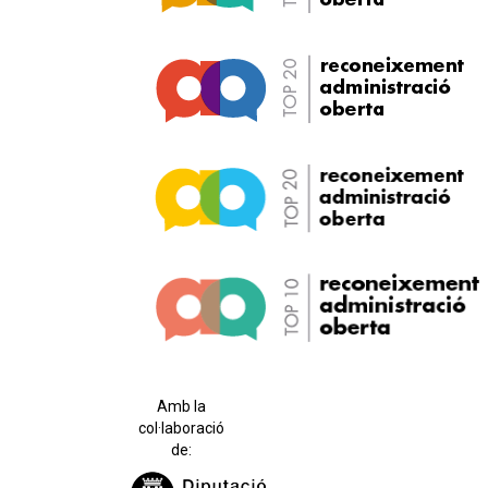
Amb la
col·laboració
de: