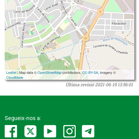
Leaflet
| Map data ©
OpenStreetMap
contributors,
CC-BY-SA
, Imagery ©
CloudMade
Última revisió
2021-06-19 13:56:01
Segueix-nos a: