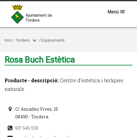
Menú
Inici
/
Tordera
/
Equipaments
Rosa Buch Estètica
Producte - descripció:
Centre d'estètica i teràpies
naturals.
C/ Amadeu Vives, 15
08490 - Tordera
937 645 558