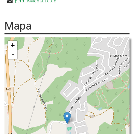
perdius@gmail.com
Mapa
+
-