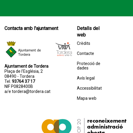
Contacta amb l'ajuntament
Detalls del
web
Crèdits
Contacte
Protecció de
Ajuntament de Tordera
dades
Plaça de l'Església, 2
08490 - Tordera
Avís legal
Tel.
93764 37 17
NIF P0828400B
Accessibilitat
a/e
tordera@tordera.cat
Mapa web