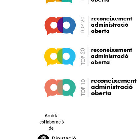
Amb la
col·laboració
de: