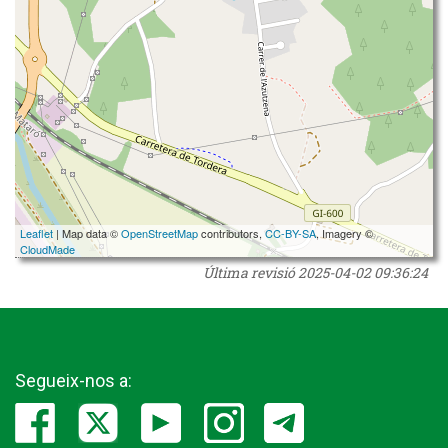
Leaflet
| Map data ©
OpenStreetMap
contributors,
CC-BY-SA
, Imagery ©
CloudMade
Última revisió
2025-04-02 09:36:24
Segueix-nos a: