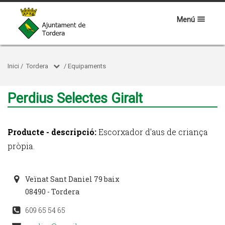
Menú
Inici
/
Tordera
/
Equipaments
Perdius Selectes Giralt
Producte - descripció:
Escorxador d'aus de criança
pròpia.
Veïnat Sant Daniel 79 baix
08490 - Tordera
609 65 54 65