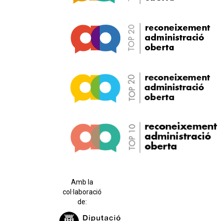
Amb la
col·laboració
de: