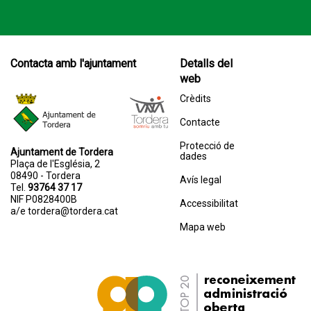
Contacta amb l'ajuntament
Detalls del
web
Crèdits
Contacte
Protecció de
Ajuntament de Tordera
dades
Plaça de l'Església, 2
08490 - Tordera
Avís legal
Tel.
93764 37 17
NIF P0828400B
Accessibilitat
a/e
tordera@tordera.cat
Mapa web