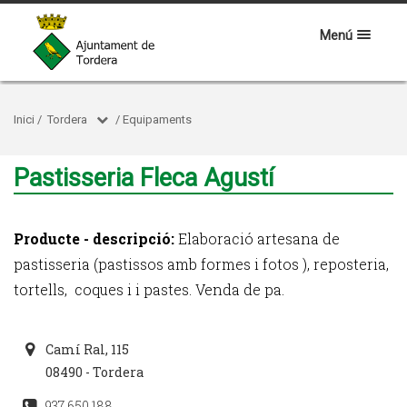
Menú
Inici
/
Tordera
/
Equipaments
Pastisseria Fleca Agustí
Producte - descripció:
Elaboració artesana de
pastisseria (pastissos amb formes i fotos ), reposteria,
tortells, coques i i pastes. Venda de pa.
Camí Ral, 115
08490 - Tordera
937 650 188