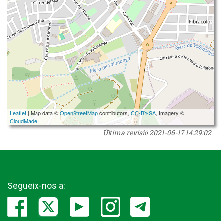
Leaflet
| Map data ©
OpenStreetMap
contributors,
CC-BY-SA
, Imagery ©
CloudMade
Última revisió
2021-06-17 14:29:02
Segueix-nos a: