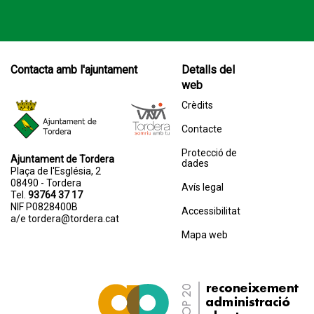
Contacta amb l'ajuntament
Detalls del
web
Crèdits
Contacte
Protecció de
Ajuntament de Tordera
dades
Plaça de l'Església, 2
08490 - Tordera
Avís legal
Tel.
93764 37 17
NIF P0828400B
Accessibilitat
a/e
tordera@tordera.cat
Mapa web