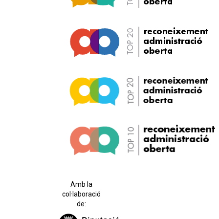
Amb la
col·laboració
de: