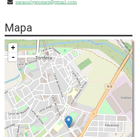
saraonlywomen@gmail.com
Mapa
+
-