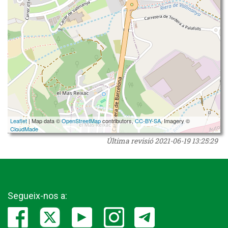
Leaflet
| Map data ©
OpenStreetMap
contributors,
CC-BY-SA
, Imagery ©
CloudMade
Última revisió
2021-06-19 13:25:29
Segueix-nos a: