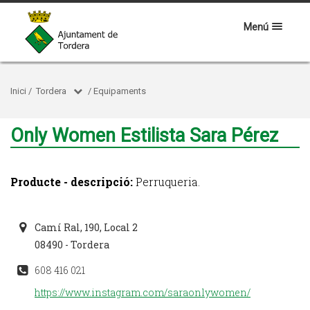
Menú
Inici
/
Tordera
/
Equipaments
Only Women Estilista Sara Pérez
Producte - descripció:
Perruqueria.
Camí Ral, 190, Local 2
08490 - Tordera
608 416 021
https://www.instagram.com/saraonlywomen/