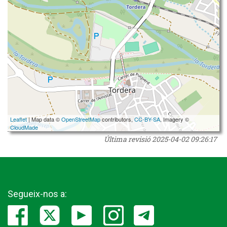
Leaflet
| Map data ©
OpenStreetMap
contributors,
CC-BY-SA
, Imagery ©
CloudMade
Última revisió
2025-04-02 09:26:17
Segueix-nos a: