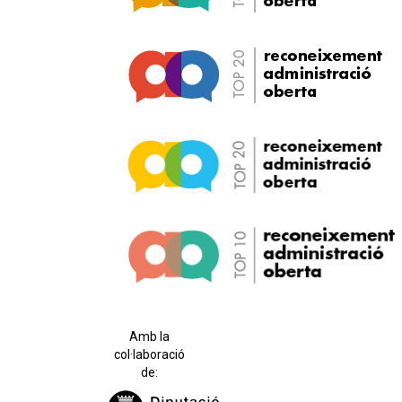
Amb la
col·laboració
de: