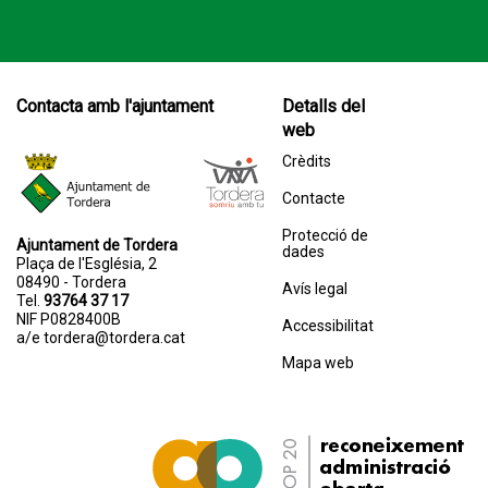
Contacta amb l'ajuntament
Detalls del
web
Crèdits
Contacte
Protecció de
Ajuntament de Tordera
dades
Plaça de l'Església, 2
08490 - Tordera
Avís legal
Tel.
93764 37 17
NIF P0828400B
Accessibilitat
a/e
tordera@tordera.cat
Mapa web