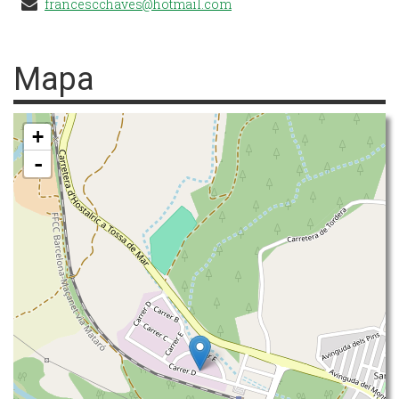
francescchaves@hotmail.com
Mapa
+
-