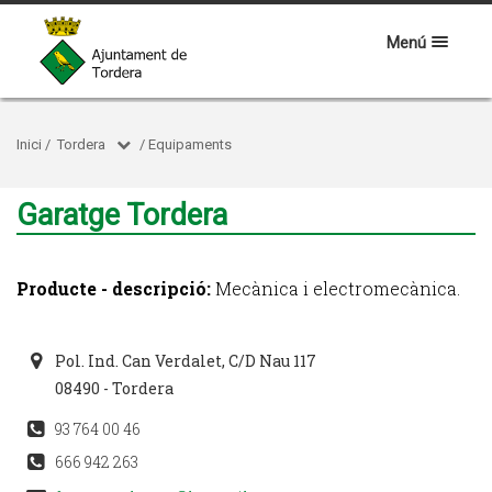
Menú
Inici
/
Tordera
/
Equipaments
Garatge Tordera
Producte - descripció:
Mecànica i electromecànica.
Pol. Ind. Can Verdalet, C/D Nau 117
08490 - Tordera
93 764 00 46
666 942 263