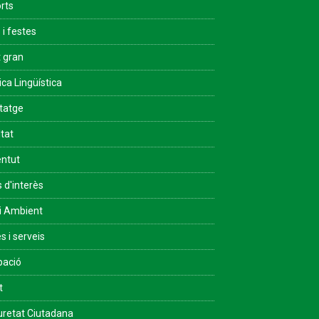
rts
 i festes
 gran
ica Lingüística
tatge
ltat
ntut
s d'interès
i Ambient
s i serveis
pació
t
retat Ciutadana