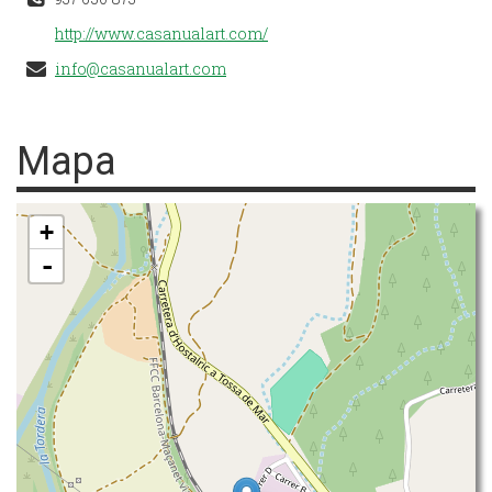
http://www.casanualart.com/
info@casanualart.com
Mapa
+
-