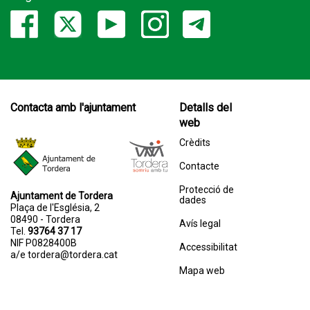
Contacta amb l'ajuntament
Detalls del
web
Crèdits
Contacte
Protecció de
Ajuntament de Tordera
dades
Plaça de l'Església, 2
08490 - Tordera
Avís legal
Tel.
93764 37 17
NIF P0828400B
Accessibilitat
a/e
tordera@tordera.cat
Mapa web