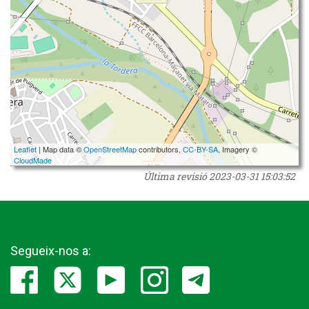
Leaflet
| Map data ©
OpenStreetMap
contributors,
CC-BY-SA
, Imagery ©
CloudMade
Última revisió
2023-03-31 15:03:52
Segueix-nos a: