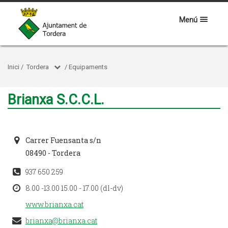
Menú
Inici
/
Tordera
/
Equipaments
Brianxa S.C.C.L.
Carrer Fuensanta s/n
08490 - Tordera
937 650 259
8.00 -13.00 15.00 - 17.00 (dl-dv)
www.brianxa.cat
brianxa@brianxa.cat