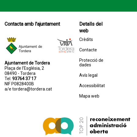
Contacta amb l'ajuntament
Detalls del
web
Crèdits
Contacte
Protecció de
Ajuntament de Tordera
dades
Plaça de l'Església, 2
08490 - Tordera
Avís legal
Tel.
93764 37 17
NIF P0828400B
Accessibilitat
a/e
tordera@tordera.cat
Mapa web