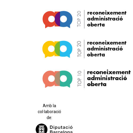
Amb la
col·laboració
de: