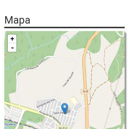
Mapa
+
-