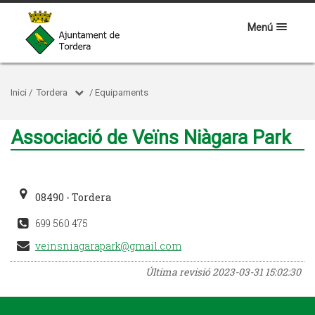
Menú
Inici
/
Tordera
/
Equipaments
Associació de Veïns Niàgara Park
08490 - Tordera
699 560 475
veinsniagarapark@gmail.com
Última revisió
2023-03-31 15:02:30