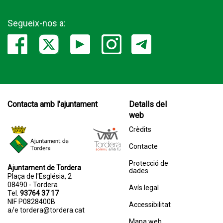
Segueix-nos a:
Contacta amb l'ajuntament
Detalls del
web
Crèdits
Contacte
Protecció de
Ajuntament de Tordera
dades
Plaça de l'Església, 2
08490 - Tordera
Avís legal
Tel.
93764 37 17
NIF P0828400B
Accessibilitat
a/e
tordera@tordera.cat
Mapa web