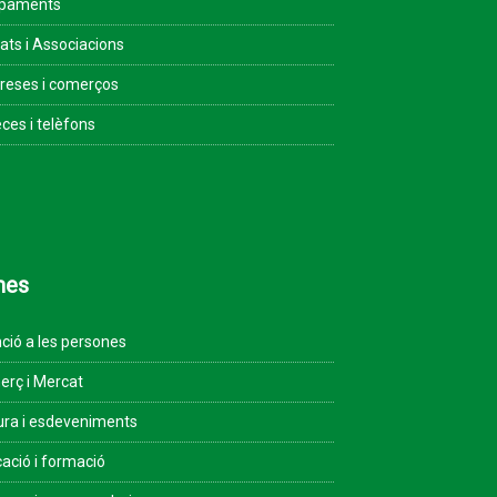
ipaments
tats i Associacions
eses i comerços
ces i telèfons
mes
ció a les persones
rç i Mercat
ura i esdeveniments
ació i formació