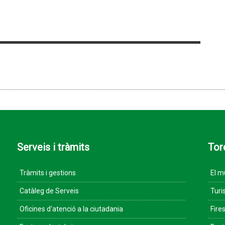
Serveis i tràmits
Tor
Tràmits i gestions
El m
Catàleg de Serveis
Turi
Oficines d'atenció a la ciutadania
Fires