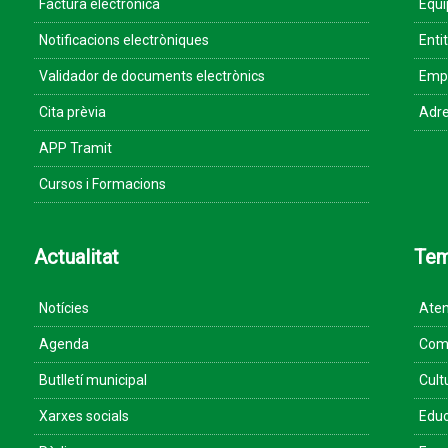
Factura electrònica
Equ
Notificacions electròniques
Enti
Validador de documents electrònics
Empr
Cita prèvia
Adre
APP Tramit
Cursos i Formacions
Actualitat
Te
Notícies
Aten
Agenda
Come
Butlletí municipal
Cult
Xarxes socials
Educ