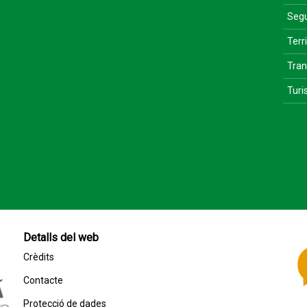
Segu
Terri
Tran
Tur
Detalls del web
Crèdits
Contacte
Protecció de dades