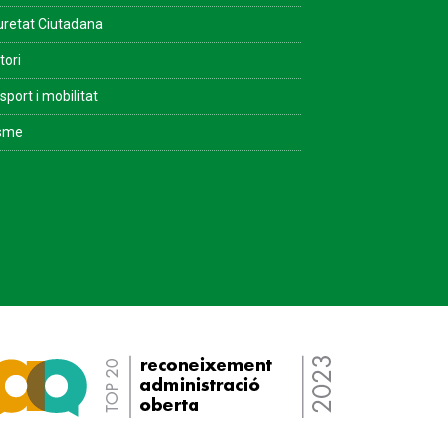
retat Ciutadana
tori
sport i mobilitat
isme