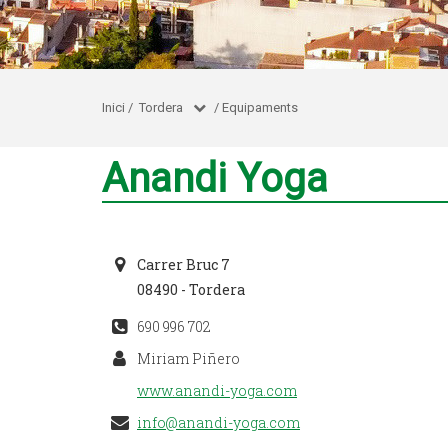
Inici
/
Tordera
/
Equipaments
Anandi Yoga
Carrer Bruc 7
08490 - Tordera
690 996 702
Miriam Piñero
www.anandi-yoga.com
info@anandi-yoga.com