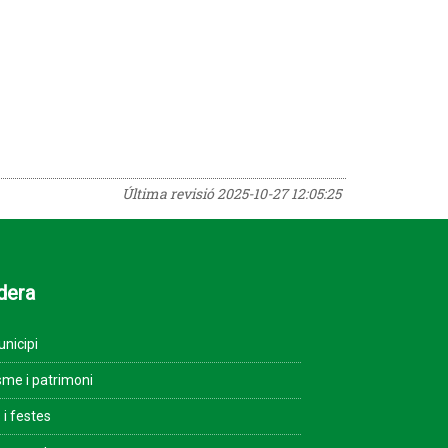
Última revisió
2025-10-27 12:05:25
dera
unicipi
sme i patrimoni
 i festes