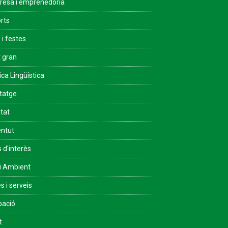
esa i emprenedoria
rts
 i festes
 gran
ica Lingüística
tatge
ltat
ntut
s d'interès
i Ambient
s i serveis
pació
t