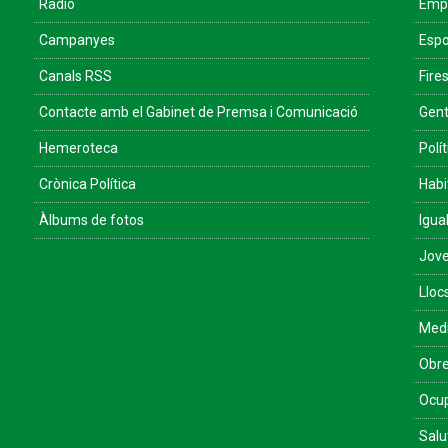
Ràdio
Empr
Campanyes
Espo
Canals RSS
Fires
Contacte amb el Gabinet de Premsa i Comunicació
Gent
Hemeroteca
Polít
Crònica Política
Habi
Àlbums de fotos
Igua
Jove
Lloc
Med
Obre
Ocu
Salu