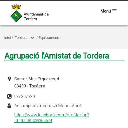
Menú
Inici
/
Tordera
/
Equipaments
Agrupació l'Amistat de Tordera
Carrer Mas Figueres, 4
08490 - Tordera
677 307 730
Assumpció Jimenez i Manel Abril
https://www.facebook.com/profile.php?
id=100081039356674