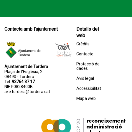
Contacta amb l'ajuntament
Detalls del
web
Crèdits
Contacte
Protecció de
Ajuntament de Tordera
dades
Plaça de l'Església, 2
08490 - Tordera
Avís legal
Tel.
93764 37 17
NIF P0828400B
Accessibilitat
a/e
tordera@tordera.cat
Mapa web