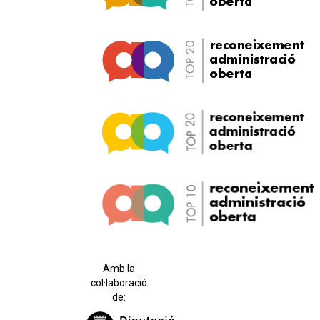
Amb la
col·laboració
de: