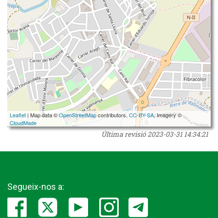
Leaflet
| Map data ©
OpenStreetMap
contributors,
CC-BY-SA
, Imagery ©
CloudMade
Última revisió
2023-03-31 14:34:21
Segueix-nos a: