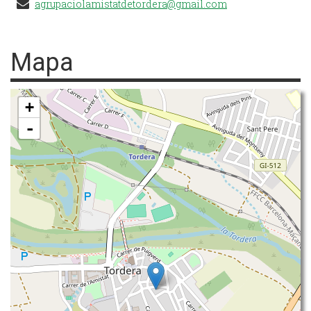
agrupaciolamistatdetordera@gmail.com
Mapa
+
-