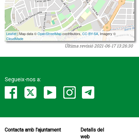
Leaflet
| Map data ©
OpenStreetMap
contributors,
CC-BY-SA
, Imagery ©
CloudMade
Última revisió
2021-06-17 13:26:30
Segueix-nos a:
Contacta amb l'ajuntament
Detalls del
web