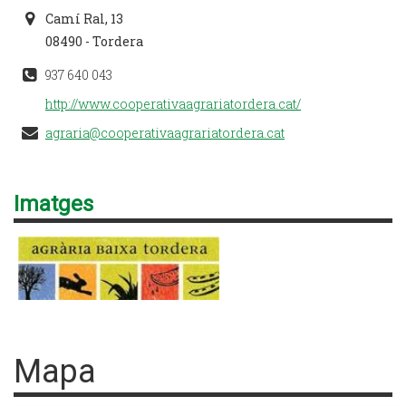
Camí Ral, 13
08490 - Tordera
937 640 043
http://www.cooperativaagrariatordera.cat/
agraria@cooperativaagrariatordera.cat
Imatges
Mapa