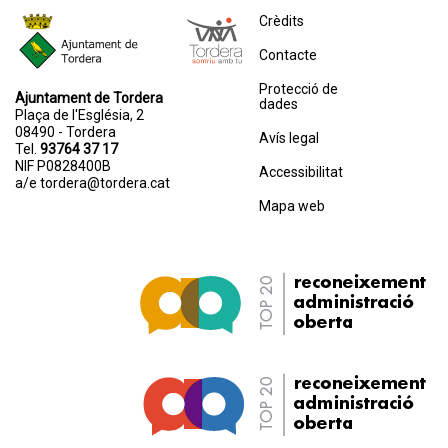
Crèdits
Contacte
Protecció de
Ajuntament de Tordera
dades
Plaça de l'Església, 2
08490 - Tordera
Avís legal
Tel.
93764 37 17
NIF P0828400B
Accessibilitat
a/e
tordera@tordera.cat
Mapa web