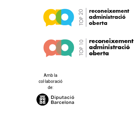
Amb la
col·laboració
de: