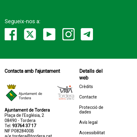
Segueix-nos a:
Contacta amb l'ajuntament
Detalls del
web
Crèdits
Contacte
Protecció de
Ajuntament de Tordera
dades
Plaça de l'Església, 2
08490 - Tordera
Avís legal
Tel.
93764 37 17
NIF P0828400B
Accessibilitat
a/e
tordera@tordera.cat