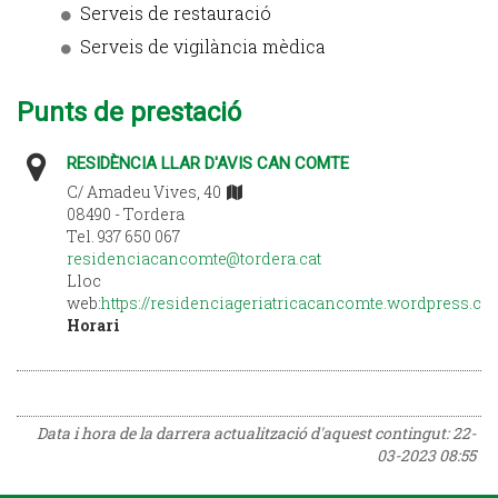
Serveis de restauració
Serveis de vigilància mèdica
Punts de prestació
RESIDÈNCIA LLAR D'AVIS CAN COMTE
C/ Amadeu Vives, 40
08490 - Tordera
Tel. 937 650 067
residenciacancomte@tordera.cat
Lloc
web:
https://residenciageriatricacancomte.wordpress.co
Horari
Data i hora de la darrera actualització d'aquest contingut:
22-
03-2023 08:55