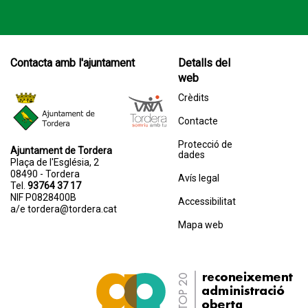
Contacta amb l'ajuntament
Detalls del
web
Crèdits
Contacte
Protecció de
Ajuntament de Tordera
dades
Plaça de l'Església, 2
08490 - Tordera
Avís legal
Tel.
93764 37 17
NIF P0828400B
Accessibilitat
a/e
tordera@tordera.cat
Mapa web