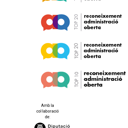
Amb la
col·laboració
de: