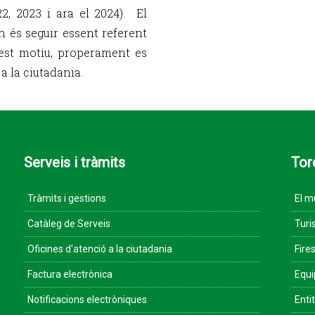
22, 2023 i ara el 2024). El
n és seguir essent referent
uest motiu, properament es
a la ciutadania.
Serveis i tràmits
Tor
Tràmits i gestions
El m
Catàleg de Serveis
Turi
Oficines d'atenció a la ciutadania
Fires
Factura electrònica
Equ
Notificacions electròniques
Enti