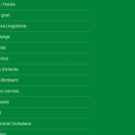
 i festes
 gran
ica Lingüística
tatge
ltat
ntut
s d'interès
i Ambient
s i serveis
pació
t
retat Ciutadana
tori