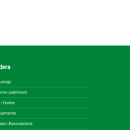
dera
unicipi
sme i patrimoni
 i festes
ipaments
tats i Associacions