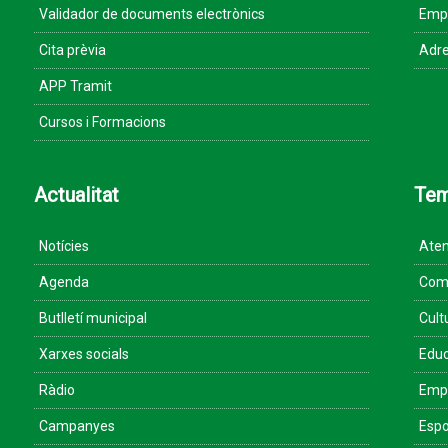
Validador de documents electrònics
Empr
Cita prèvia
Adre
APP Tramit
Cursos i Formacions
Actualitat
Te
Notícies
Aten
Agenda
Come
Butlletí municipal
Cult
Xarxes socials
Educ
Ràdio
Empr
Campanyes
Espo