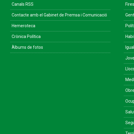
Canals RSS
Fires
Contacte amb el Gabinet de Premsa i Comunicació
Gent
Hemeroteca
Polít
Crònica Política
Habi
Àlbums de fotos
Igua
Jove
Lloc
Med
Obre
Ocu
Salu
Segu
Terri