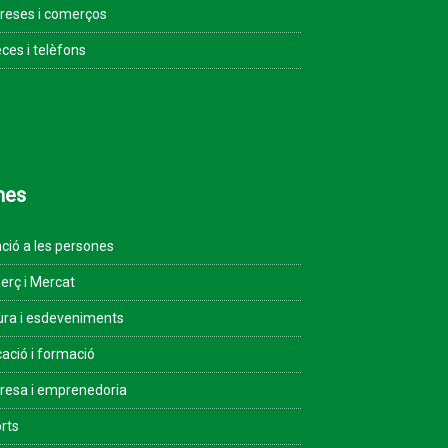
eses i comerços
ces i telèfons
mes
ció a les persones
rç i Mercat
ura i esdeveniments
ació i formació
esa i emprenedoria
rts