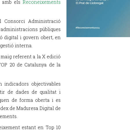
t amb els
Reconeixements
l Consorci Administració
 administracions públiques
digital i govern obert, en
 gestió interna.
 maig referent a la X edició
TOP 20 de Catalunya de la
n indicadors objectivables
tir de dades de qualitat i
iquen de forma oberta i es
ndex de Maduresa Digital de
xements.
eixement estant en Top 10