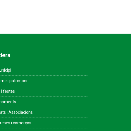
dera
unicipi
sme i patrimoni
 i festes
ipaments
tats i Associacions
eses i comerços