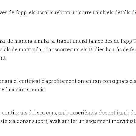
s de l’app, els usuaris rebran un correu amb els detalls del 
nar de manera similar al tràmit inicial també des de l’app 
icials de matrícula. Transcorreguts els 15 dies hauràs de f
nt.
ionarà el certificat d’aprofitament on aniran consignats el
d’Educació i Ciència.
 continguts del seu curs, amb experiència docent i amb do
sisteix a donar suport, avaluar i fer un seguiment individua