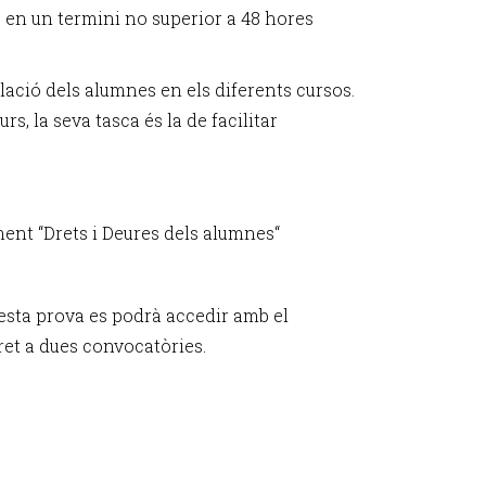
s en un termini no superior a 48 hores
lació dels alumnes en els diferents cursos.
s, la seva tasca és la de facilitar
ent “Drets i Deures dels alumnes“
questa prova es podrà accedir amb el
ret a dues convocatòries.