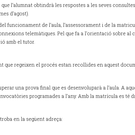
 que l’alumnat obtindrà les respostes a les seves consulte
mes d’agost).
el funcionament de l’aula, l’assessorament i de la matricu
exions telemàtiques. Pel que fa a l’orientació sobre al cur
ió amb el tutor.
 que regeixen el procés estan recollides en aquest docum
 superar una prova final que es desenvoluparà a l’aula. A a
convocatòries programades a l’any. Amb la matrícula es té d
troba en la següent adreça: