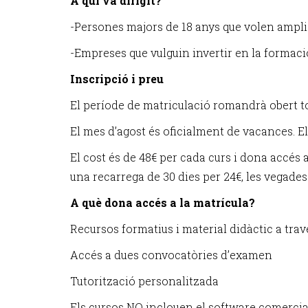
A qui va dirigit?
-Persones majors de 18 anys que volen ampliar
-Empreses que vulguin invertir en la formació 
Inscripció i preu
El període de matriculació romandrà obert tot
El mes d’agost és oficialment de vacances. El
El cost és de 48€ per cada curs i dona accés a 
una recarrega de 30 dies per 24€, les vegades
A què dona accés a la matrícula?
Recursos formatius i material didàctic a tra
Accés a dues convocatòries d’examen
Tutorització personalitzada
Els cursos NO inclouen el software comercia