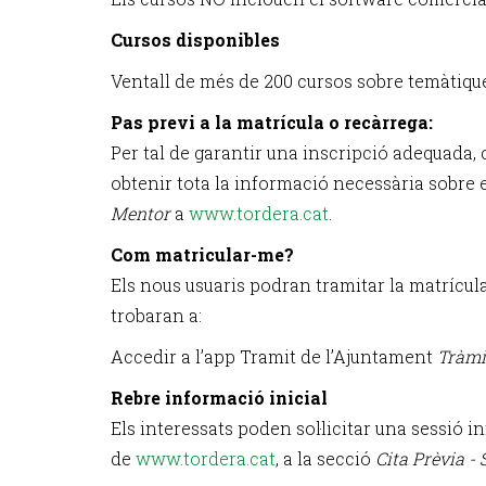
Cursos disponibles
Ventall de més de 200 cursos sobre temàtiqu
Pas previ a la matrícula o recàrrega:
Per tal de garantir una inscripció adequada,
obtenir tota la informació necessària sobre el
Mentor
a
www.tordera.cat
.
Com matricular-me?
Els nous usuaris podran tramitar la matrícul
trobaran a:
Accedir a l’app Tramit de l’Ajuntament
Tràmi
Rebre informació inicial
Els interessats poden sol·licitar una sessió i
de
www.tordera.cat
, a la secció
Cita Prèvia - 