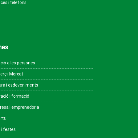
ces i telèfons
mes
ció a les persones
rç i Mercat
ura i esdeveniments
ació i formació
esa i emprenedoria
rts
 i festes