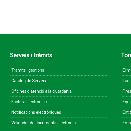
Serveis i tràmits
Tor
Tràmits i gestions
El m
Catàleg de Serveis
Turi
Oficines d'atenció a la ciutadania
Fires
Factura electrònica
Equ
Notificacions electròniques
Enti
Validador de documents electrònics
Empr