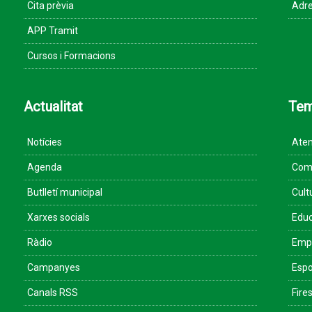
Cita prèvia
Adre
APP Tramit
Cursos i Formacions
Actualitat
Te
Notícies
Aten
Agenda
Come
Butlletí municipal
Cult
Xarxes socials
Educ
Ràdio
Empr
Campanyes
Espo
Canals RSS
Fires