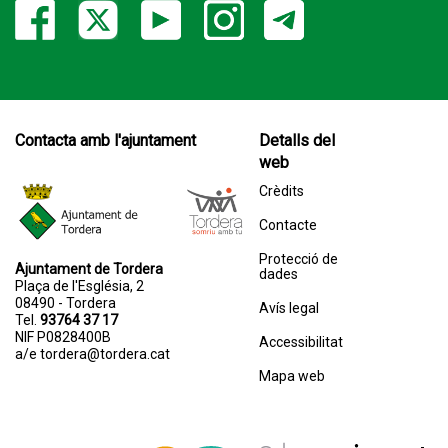
Contacta amb l'ajuntament
Detalls del
web
Crèdits
Contacte
Protecció de
Ajuntament de Tordera
dades
Plaça de l'Església, 2
08490 - Tordera
Avís legal
Tel.
93764 37 17
NIF P0828400B
Accessibilitat
a/e
tordera@tordera.cat
Mapa web