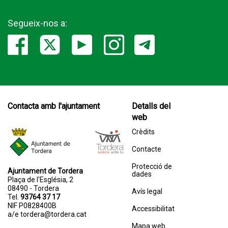
Segueix-nos a:
Contacta amb l'ajuntament
Detalls del
web
Crèdits
Contacte
Protecció de
Ajuntament de Tordera
dades
Plaça de l'Església, 2
08490 - Tordera
Avís legal
Tel.
93764 37 17
NIF P0828400B
Accessibilitat
a/e
tordera@tordera.cat
Mapa web